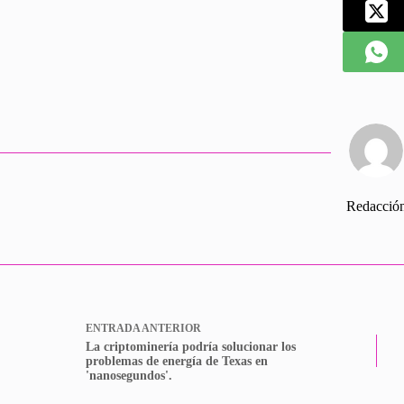
Redacció
ENTRADA
ANTERIOR
La criptominería podría solucionar los
problemas de energía de Texas en
'nanosegundos'.