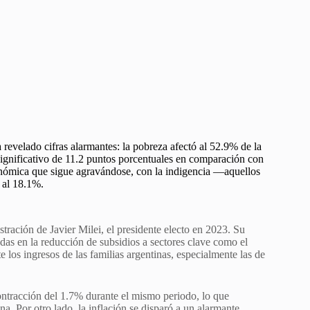
revelado cifras alarmantes: la pobreza afectó al 52.9% de la
ignificativo de 11.2 puntos porcentuales en comparación con
onómica que sigue agravándose, con la indigencia —aquellos
 al 18.1%.
tración de Javier Milei, el presidente electo en 2023. Su
das en la reducción de subsidios a sectores clave como el
e los ingresos de las familias argentinas, especialmente las de
contracción del 1.7% durante el mismo periodo, lo que
. Por otro lado, la inflación se disparó a un alarmante