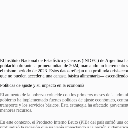
El Instituto Nacional de Estadística y Censos (INDEC) de Argentina ha 
población durante la primera mitad de 2024, marcando un incremento s
el mismo periodo de 2023. Estos datos reflejan una profunda crisis ec
que no pueden acceder a una canasta básica alimentaria— ascendiendo
Políticas de ajuste y su impacto en la economía
El aumento de la pobreza coincide con los primeros meses de la adminis
gobierno ha implementado fuertes políticas de ajuste económico, centra
transporte y los servicios básicos. Esta estrategia ha afectado gravement
menores recursos.
En este contexto, el Producto Interno Bruto (PIB) del país sufrió una 
profundizó la recesión que ya venía impactando a la nación sudamericana