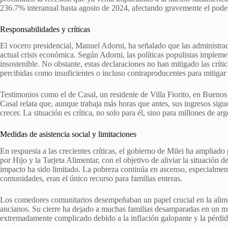
236.7% interanual hasta agosto de 2024, afectando gravemente el poder 
Responsabilidades y críticas
El vocero presidencial, Manuel Adorni, ha señalado que las administraci
actual crisis económica. Según Adorni, las políticas populistas implem
insostenible. No obstante, estas declaraciones no han mitigado las crític
percibidas como insuficientes o incluso contraproducentes para mitigar e
Testimonios como el de Casal, un residente de Villa Fiorito, en Buenos 
Casal relata que, aunque trabaja más horas que antes, sus ingresos sig
crecer. La situación es crítica, no solo para él, sino para millones de a
Medidas de asistencia social y limitaciones
En respuesta a las crecientes críticas, el gobierno de Milei ha ampliad
por Hijo y la Tarjeta Alimentar, con el objetivo de aliviar la situación d
impacto ha sido limitado. La pobreza continúa en ascenso, especialmen
comunidades, eran el único recurso para familias enteras.
Los comedores comunitarios desempeñaban un papel crucial en la alime
ancianos. Su cierre ha dejado a muchas familias desamparadas en un m
extremadamente complicado debido a la inflación galopante y la pérdid