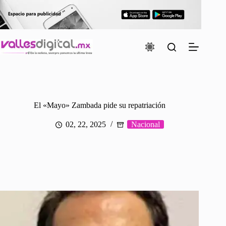
Saltar
al
contenido
El «Mayo» Zambada pide su repatriación
02, 22, 2025
Nacional