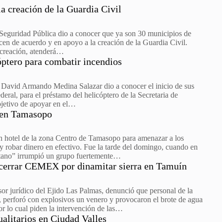
a creación de la Guardia Civil
Seguridad Pública dio a conocer que ya son 30 municipios de
cen de acuerdo y en apoyo a la creación de la Guardia Civil.
 creación, atenderá…
óptero para combatir incendios
, David Armando Medina Salazar dio a conocer el inicio de sus
eral, para el préstamo del helicóptero de la Secretaria de
bjetivo de apoyar en el…
 en Tamasopo
un hotel de la zona Centro de Tamasopo para amenazar a los
y robar dinero en efectivo. Fue la tarde del domingo, cuando en
ótano” irrumpió un grupo fuertemente…
 cerrar CEMEX por dinamitar sierra en Tamuín
or jurídico del Ejido Las Palmas, denunció que personal de la
erforó con explosivos un venero y provocaron el brote de agua
or lo cual piden la intervención de las…
alitarios en Ciudad Valles