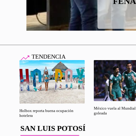
FENAP
FGR u
San L
obte
SLP
inve
TENDENCIA
México vuela al Mundial
Holbox reporta buena ocupación
goleada
hotelera
SAN LUIS POTOSÍ